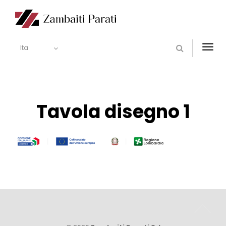
Ita
Togg
navi
Tavola disegno 1