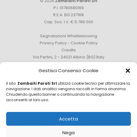
© 2026
Zambaiti Parati Srl
P.I. 01780680169
R.E.A. BG 237168
Cap. Soc. I.V. € 5.786.000
Segnalazioni Whistleblowing
Privacy Policy
-
Cookie Policy
Credits
Via Pertini, 2 - 24021 Albino (BG) Italy
Tel. +39 035 759111 -
info@zambaitiparati.com
Gestisci Consenso Cookie
Il sito
Zambaiti Parati Srl
utilizza cookie tecnici per ottimizzare la
navigazione. I dati analitici vengono raccolti in forma anonima.
Chiudendo questo banner o continuando la navigazione
Ufficio Vendite
acconsenti al loro uso.
sales@zambaitiparati.com
Accetta
Ufficio Acquisti
purchase@zambaitiparati.com
Nega