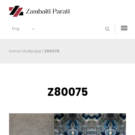
Eng
Togg
navi
Home
|
Wallpaper
|
Z80075
Z80075