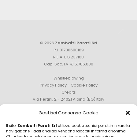
© 2026
Zambaiti Parati Srl
P.I. 01780680169
R.E.A. BG 237168
Cap. Soc. I.V. € 5.786.000
Whistleblowing
Privacy Policy
-
Cookie Policy
Credits
Via Pertini, 2 - 24021 Albino (BG) Italy
Phone +39 035 759111 -
info@zambaitiparati.com
Gestisci Consenso Cookie
Il sito
Zambaiti Parati Srl
utilizza cookie tecnici per ottimizzare la
navigazione. I dati analitici vengono raccolti in forma anonima.
Chiudendo questo banner o continuando la navigazione