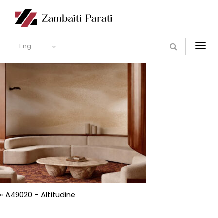
Eng
Togg
navi
«
A49020 – Altitudine