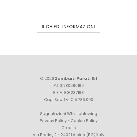
RICHIEDI INFORMAZIONI
© 2026
Zambaiti Parati Srl
P.I. 01780680169
R.E.A. BG 237168
Cap. Soc. I.V. € 5.786.000
Segnalazioni Whistleblowing
Privacy Policy
-
Cookie Policy
Credits
Via Pertini, 2 - 24021 Albino (BG) Italy